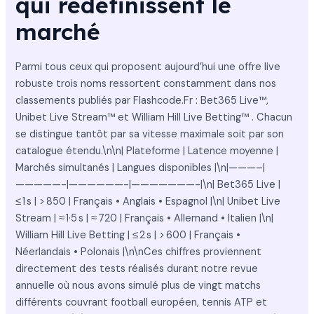
qui redéfinissent le
marché
Parmi tous ceux qui proposent aujourd’hui une offre live
robuste trois noms ressortent constamment dans nos
classements publiés par Flashcode.Fr : Bet365 Live™,
Unibet Live Stream™ et William Hill Live Betting™ . Chacun
se distingue tantôt par sa vitesse maximale soit par son
catalogue étendu.\n\n| Plateforme | Latence moyenne |
Marchés simultanés | Langues disponibles |\n|———–|
—————-|——————-|———————-|\n| Bet365 Live |
≤ 1 s | > 850 | Français • Anglais • Espagnol |\n| Unibet Live
Stream | ≈ 1·5 s | ≈ 720 | Français • Allemand • Italien |\n|
William Hill Live Betting | ≤ 2 s | > 600 | Français •
Néerlandais • Polonais |\n\nCes chiffres proviennent
directement des tests réalisés durant notre revue
annuelle où nous avons simulé plus de vingt matchs
différents couvrant football européen, tennis ATP et