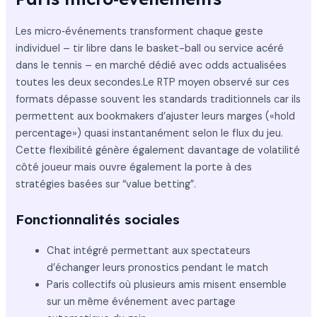
Les micro‑événements transforment chaque geste
individuel – tir libre dans le basket-ball ou service acéré
dans le tennis – en marché dédié avec odds actualisées
toutes les deux secondes.Le RTP moyen observé sur ces
formats dépasse souvent les standards traditionnels car ils
permettent aux bookmakers d’ajuster leurs marges («​hold
percentage​») quasi instantanément selon le flux du jeu.
Cette flexibilité génère également davantage de volatilité
côté joueur mais ouvre également la porte à des
stratégies basées sur “value betting”.
Fonctionnalités sociales
Chat intégré permettant aux spectateurs
d’échanger leurs pronostics pendant le match
Paris collectifs où plusieurs amis misent ensemble
sur un même événement avec partage