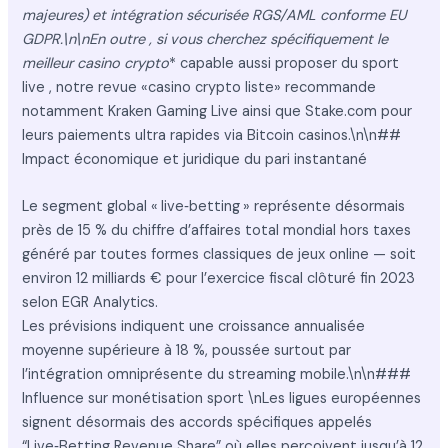
majeures) et intégration sécurisée RGS/AML conforme EU
GDPR.\n\nEn outre , si vous cherchez spécifiquement
le
meilleur casino crypto
* capable aussi proposer du sport
live , notre revue «casino crypto liste» recommande
notamment Kraken Gaming Live ainsi que Stake.com pour
leurs paiements ultra rapides via Bitcoin casinos.\n\n##
Impact économique et juridique du pari instantané
Le segment global « live‑betting » représente désormais
près de 15 % du chiffre d’affaires total mondial hors taxes
généré par toutes formes classiques de jeux online — soit
environ 12 milliards € pour l’exercice fiscal clôturé fin 2023
selon EGR Analytics.
Les prévisions indiquent une croissance annualisée
moyenne supérieure à 18 %, poussée surtout par
l’intégration omniprésente du streaming mobile.\n\n###
Influence sur monétisation sport \nLes ligues européennes
signent désormais des accords spécifiques appelés
“Live‑Betting Revenue Share” où elles perçoivent jusqu’à 12