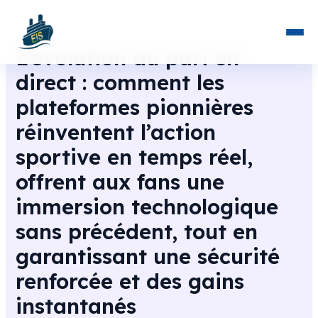
Skip
Post
to
navigation
content
L’évolution du pari en
direct : comment les
plateformes pionnières
réinventent l’action
sportive en temps réel,
offrent aux fans une
immersion technologique
sans précédent, tout en
garantissant une sécurité
renforcée et des gains
instantanés