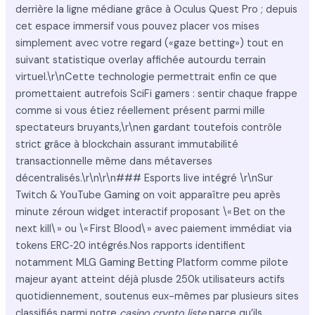
derrière la ligne médiane grâce à Oculus Quest Pro ; depuis
cet espace immersif vous pouvez placer vos mises
simplement avec votre regard («gaze betting») tout en
suivant statistique overlay affichée autourdu terrain
virtuel.\r\nCette technologie permettrait enfin ce que
promettaient autrefois SciFi gamers : sentir chaque frappe
comme si vous étiez réellement présent parmi mille
spectateurs bruyants,\r\nen gardant toutefois contrôle
strict grâce à blockchain assurant immutabilité
transactionnelle même dans métaverses
décentralisés.\r\n\r\n### Esports live intégré \r\nSur
Twitch & YouTube Gaming on voit apparaître peu après
minute zéroun widget interactif proposant \« Bet on the
next kill\ » ou \« First Blood\ » avec paiement immédiat via
tokens ERC‑20 intégrés.Nos rapports identifient
notamment MLG Gaming Betting Platform comme pilote
majeur ayant atteint déjà plusde 250k utilisateurs actifs
quotidiennement, soutenus eux-mêmes par plusieurs sites
classifiés parmi notre
casino crypto liste
parce qu’ils