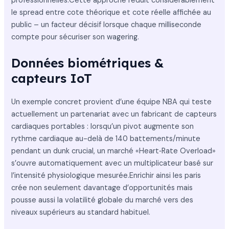
professionnelles.Cette approche réduit considérablement
le spread entre cote théorique et cote réelle affichée au
public – un facteur décisif lorsque chaque milliseconde
compte pour sécuriser son wagering.
Données biométriques &
capteurs IoT
Un exemple concret provient d’une équipe NBA qui teste
actuellement un partenariat avec un fabricant de capteurs
cardiaques portables : lorsqu’un pivot augmente son
rythme cardiaque au-delà de 140 battements/minute
pendant un dunk crucial, un marché «​Heart‑Rate Overload​»
s’ouvre automatiquement avec un multiplicateur basé sur
l’intensité physiologique mesurée.Enrichir ainsi les paris
crée non seulement davantage d’opportunités mais
pousse aussi la volatilité globale du marché vers des
niveaux supérieurs au standard habituel.