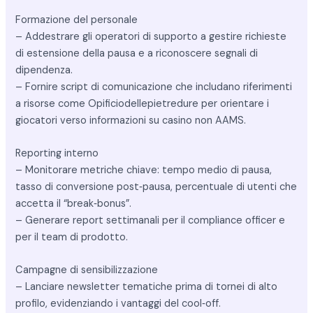
Formazione del personale
– Addestrare gli operatori di supporto a gestire richieste
di estensione della pausa e a riconoscere segnali di
dipendenza.
– Fornire script di comunicazione che includano riferimenti
a risorse come Opificiodellepietredure per orientare i
giocatori verso informazioni su casino non AAMS.
Reporting interno
– Monitorare metriche chiave: tempo medio di pausa,
tasso di conversione post‑pausa, percentuale di utenti che
accetta il “break‑bonus”.
– Generare report settimanali per il compliance officer e
per il team di prodotto.
Campagne di sensibilizzazione
– Lanciare newsletter tematiche prima di tornei di alto
profilo, evidenziando i vantaggi del cool‑off.