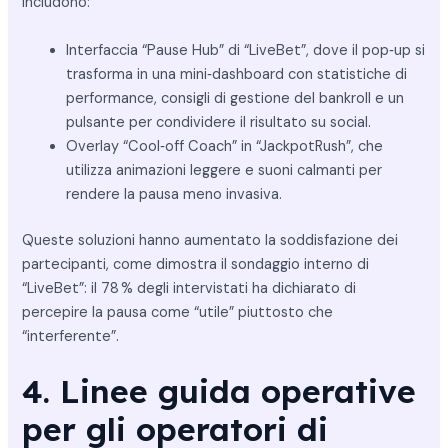
includono:
Interfaccia “Pause Hub” di “LiveBet”, dove il pop‑up si
trasforma in una mini‑dashboard con statistiche di
performance, consigli di gestione del bankroll e un
pulsante per condividere il risultato su social.
Overlay “Cool‑off Coach” in “JackpotRush”, che
utilizza animazioni leggere e suoni calmanti per
rendere la pausa meno invasiva.
Queste soluzioni hanno aumentato la soddisfazione dei
partecipanti, come dimostra il sondaggio interno di
“LiveBet”: il 78 % degli intervistati ha dichiarato di
percepire la pausa come “utile” piuttosto che
“interferente”.
4. Linee guida operative
per gli operatori di