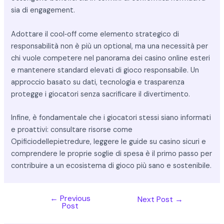
sia di engagement.
Adottare il cool‑off come elemento strategico di
responsabilità non è più un optional, ma una necessità per
chi vuole competere nel panorama dei casino online esteri
e mantenere standard elevati di gioco responsabile. Un
approccio basato su dati, tecnologia e trasparenza
protegge i giocatori senza sacrificare il divertimento.
Infine, è fondamentale che i giocatori stessi siano informati
e proattivi: consultare risorse come
Opificiodellepietredure, leggere le guide su casino sicuri e
comprendere le proprie soglie di spesa è il primo passo per
contribuire a un ecosistema di gioco più sano e sostenibile.
←
Previous
Next Post
→
Post