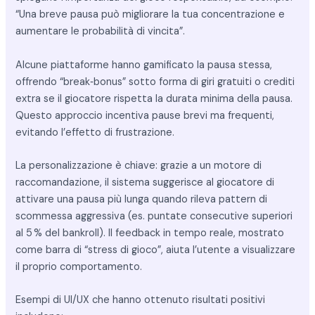
“Una breve pausa può migliorare la tua concentrazione e
aumentare le probabilità di vincita”.
Alcune piattaforme hanno gamificato la pausa stessa,
offrendo “break‑bonus” sotto forma di giri gratuiti o crediti
extra se il giocatore rispetta la durata minima della pausa.
Questo approccio incentiva pause brevi ma frequenti,
evitando l’effetto di frustrazione.
La personalizzazione è chiave: grazie a un motore di
raccomandazione, il sistema suggerisce al giocatore di
attivare una pausa più lunga quando rileva pattern di
scommessa aggressiva (es. puntate consecutive superiori
al 5 % del bankroll). Il feedback in tempo reale, mostrato
come barra di “stress di gioco”, aiuta l’utente a visualizzare
il proprio comportamento.
Esempi di UI/UX che hanno ottenuto risultati positivi