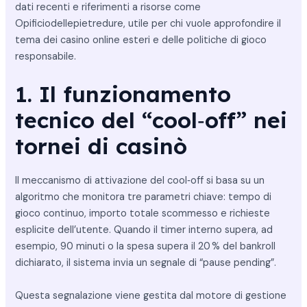
dati recenti e riferimenti a risorse come
Opificiodellepietredure, utile per chi vuole approfondire il
tema dei casino online esteri e delle politiche di gioco
responsabile.
1. Il funzionamento
tecnico del “cool‑off” nei
tornei di casinò
Il meccanismo di attivazione del cool‑off si basa su un
algoritmo che monitora tre parametri chiave: tempo di
gioco continuo, importo totale scommesso e richieste
esplicite dell’utente. Quando il timer interno supera, ad
esempio, 90 minuti o la spesa supera il 20 % del bankroll
dichiarato, il sistema invia un segnale di “pause pending”.
Questa segnalazione viene gestita dal motore di gestione