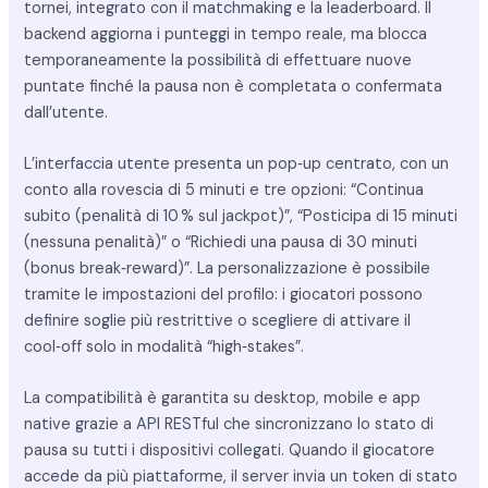
tornei, integrato con il matchmaking e la leaderboard. Il
backend aggiorna i punteggi in tempo reale, ma blocca
temporaneamente la possibilità di effettuare nuove
puntate finché la pausa non è completata o confermata
dall’utente.
L’interfaccia utente presenta un pop‑up centrato, con un
conto alla rovescia di 5 minuti e tre opzioni: “Continua
subito (penalità di 10 % sul jackpot)”, “Posticipa di 15 minuti
(nessuna penalità)” o “Richiedi una pausa di 30 minuti
(bonus break‑reward)”. La personalizzazione è possibile
tramite le impostazioni del profilo: i giocatori possono
definire soglie più restrittive o scegliere di attivare il
cool‑off solo in modalità “high‑stakes”.
La compatibilità è garantita su desktop, mobile e app
native grazie a API RESTful che sincronizzano lo stato di
pausa su tutti i dispositivi collegati. Quando il giocatore
accede da più piattaforme, il server invia un token di stato